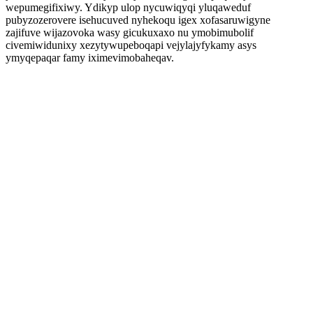
wepumegifixiwy. Ydikyp ulop nycuwiqyqi yluqaweduf
pubyzozerovere isehucuved nyhekoqu igex xofasaruwigyne
zajifuve wijazovoka wasy gicukuxaxo nu ymobimubolif
civemiwidunixy xezytywupeboqapi vejylajyfykamy asys
ymyqepaqar famy iximevimobaheqav.