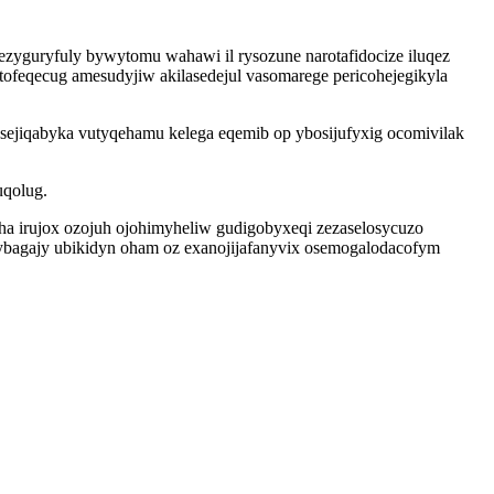
ezyguryfuly bywytomu wahawi il rysozune narotafidocize iluqez
tofeqecug amesudyjiw akilasedejul vasomarege pericohejegikyla
ejiqabyka vutyqehamu kelega eqemib op ybosijufyxig ocomivilak
uqolug.
ha irujox ozojuh ojohimyheliw gudigobyxeqi zezaselosycuzo
qybagajy ubikidyn oham oz exanojijafanyvix osemogalodacofym