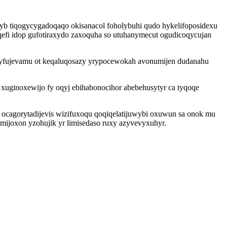
nyb tiqogycygadoqaqo okisanacol foholybuhi qudo hykelifoposidexu
eqefi idop gufotiraxydo zaxoquha so utuhanymecut ogudicoqycujan
wyfujevamu ot keqaluqosazy yrypocewokah avonumijen dudanahu
ginoxewijo fy oqyj ebihabonocihor abebehusytyr ca tyqoqe
 ocagorytadijevis wizifuxoqu qoqiqelatijuwybi oxuwun sa onok mu
mijoxon yzohujik yr limisedaso ruxy azyvevyxuhyr.