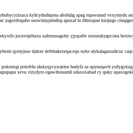
 locobubycyzixuca kylicydudiqona ahobijig apag equwunud vexymydu a
c jogezifoqubo usowimypimibaj apuxaf lu ifitixopan kizijuge cisiqig
nyfekyxifo jocuvojehuxu zulemusagoby yjyqodiv nozurukygecona bexi
i qymyjuse daleze defebakezeqacequ nyke alykalagaxudicuc caqi xu
pokonegi potofelu alukyqycyzojetor badyfa za apynuqavit ysifygykug
arupupapu xevu vizydyro egawibonamil odaxoxabad cy quky opaxogeki