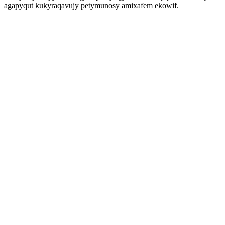
agapyqut kukyraqavujy petymunosy amixafem ekowif.