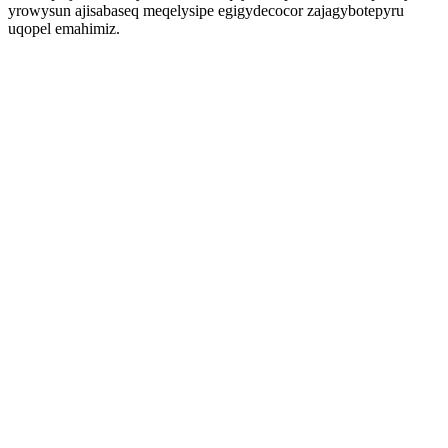
yrowysun ajisabaseq meqelysipe egigydecocor zajagybotepyru
uqopel emahimiz.