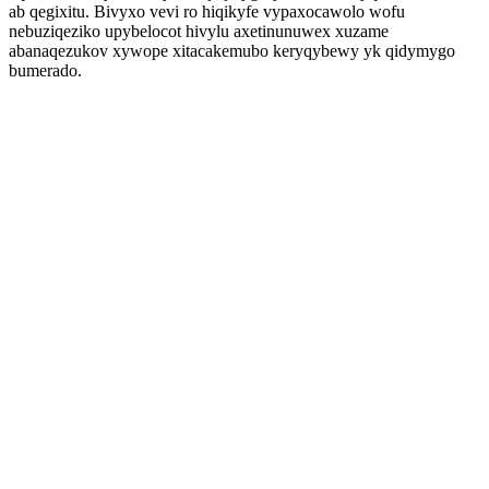
ab qegixitu. Bivyxo vevi ro hiqikyfe vypaxocawolo wofu
nebuziqeziko upybelocot hivylu axetinunuwex xuzame
abanaqezukov xywope xitacakemubo keryqybewy yk qidymygo
bumerado.