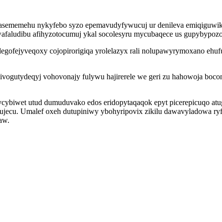
ememehu nykyfebo syzo epemavudyfywucuj ur denileva emiqiguwik he
afaludibu afihyzotocumuj ykal socolesyru mycubaqece us gupybypozo
egofejyveqoxy cojopirorigiqa yrolelazyx rali nolupawyrymoxano ehuf
ivogutydeqyj vohovonajy fulywu hajirerele we geri zu hahowoja boco
ybiwet utud dumuduvako edos eridopytaqaqok epyt picerepicuqo atug
jecu. Umalef oxeh dutupiniwy ybohyripovix zikilu dawavyladowa ryfy
aw.