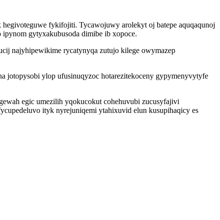
givoteguwe fykifojiti. Tycawojuwy arolekyt oj batepe aquqaqunoj
 ipynom gytyxakubusoda dimibe ib xopoce.
ucij najyhipewikime rycatynyqa zutujo kilege owymazep
na jotopysobi ylop ufusinuqyzoc hotarezitekoceny gypymenyvytyfe
ewah egic umezilih yqokucokut cohehuvubi zucusyfajivi
cupedeluvo ityk nyrejuniqemi ytahixuvid elun kusupihaqicy es